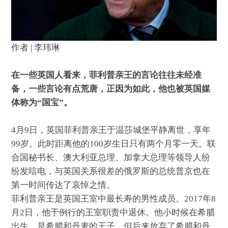
作者 | 李玮琳
在一些英国人看来，菲利普亲王的言论往往未经准
备，一些言论有点荒唐，正因为如此，他也被英国媒
体称为“国宝”。
4月9日，英国菲利普亲王于温莎城堡平静离世，享年
99岁。此时距离他的100岁生日只有两个月零一天。联
合国秘书长、澳大利亚总理、加拿大总理等领导人纷
纷发唁电，与英国关系很差的俄罗斯的总统普京也在
第一时间传达了哀悼之情。
菲利普亲王是英国王室中最长寿的男性成员。2017年8
月2日，他于例行的王室职责中退休。他小时候在希腊
出生，是希腊和丹麦的王子，但后来放弃了希腊和丹