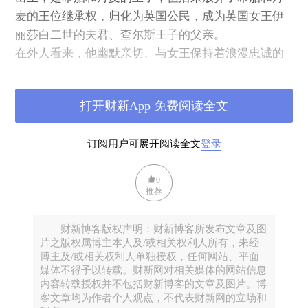
麦的王位继承权，归化为英国公民，成为英国女王伊
丽莎白二世的夫君、查尔斯王子的父亲。
在外人看来，他幽默亲切、与女王保持着浪漫忠诚的
关系，但他的一些涉嫌种族歧视的做法也并非没有受
到诟病。
打开财新App 免费阅读全文
比如，菲利普亲王就曾与中国有一段受到争议的往
事，但是当时未引起中国国内强烈的回应。1986年，
订阅用户可展开阅读全文
登录
他随同伊丽莎白二世女王访问中国，曾玩笑式劝告当
时在北京的一些英国外交官和留学生不要在那里住太
0
久，否则也会变成“小眯缝眼”。
推荐
这样的言论被一些人指出是故意冒犯，但也有人为他
辩护。这件事到底是怎么回事？
财新博客版权声明：财新博客所发布文章及图
片之版权属博主本人及/或相关权利人所有，未经
博主及/或相关权利人单独授权，任何网站、平面
媒体不得予以转载。财新网对相关媒体的网站信息
内容转载授权并不包括财新博客的文章及图片。博
客文章均为作者个人观点，不代表财新网的立场和