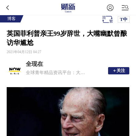
博客
T中
英国菲利普亲王99岁辞世，大嘴幽默曾酿
访华尴尬
2021年04月12日 04:27
全现在
＋关注
＋关注
全球青年精品资讯平台：大事，新知，深度，有趣