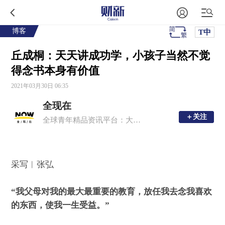
博客
T中
丘成桐：天天讲成功学，小孩子当然不觉
得念书本身有价值
2021年03月30日 06:35
全现在
＋关注
＋关注
全球青年精品资讯平台：大事，新知，深度，有趣
采写︱张弘
“我父母对我的最大最重要的教育，放任我去念我喜欢
的东西，使我一生受益。”