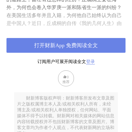
外，为何也会卷入华罗庚一派和陈省生一派的纠纷？
在美国生活多年并且入籍，为何他自己始终认为自己
是中国人？近日，丘成桐的自传《我的几何人生》由
译林出版社出版。在书中，丘成桐详述了自己的成长
经历：从广东蕉岭到香港，从香港到美国求学，从美
打开财新App 免费阅读全文
国再回归大陆，丘成桐有着深厚的家国情怀，并且以
数十年的实际行动支持了中国的数学发展。
订阅用户可展开阅读全文
登录
就书中涉及的相关问题， 全现在/燕京书评采访了他。
0
推荐
财新博客版权声明：财新博客所发布文章及图
片之版权属博主本人及/或相关权利人所有，未经
博主及/或相关权利人单独授权，任何网站、平面
媒体不得予以转载。财新网对相关媒体的网站信息
内容转载授权并不包括财新博客的文章及图片。博
客文章均为作者个人观点，不代表财新网的立场和