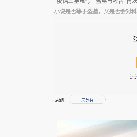
“夜话三星堆”，“盗墓与考古”
小说是否等于盗墓，又是否会对科
3月20日，三星堆遗址祭祀区新一
2号祭祀坑发现以后又一次大型的
进行了现场直播，央视也推出了
家南派三叔，也引发了极大争议，
家媒体紧接着推出相关评论。随后
还
息，也在争议声中遭到抵制而取消
事实上，从2006年前后以《鬼
话题：
未分类
关于“盗墓与考古”已发生过多次争
理 和@盗墓中国 而起的大论战，
的批评而引发的双方论战为剧。2
请高蒙河、许宏、徐坚三位考古专家