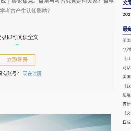
再次成了舆论焦点。盗墓与考古究竟是何关系？盗墓
文
学考古产生认知影响？
202
最
轮考古发掘揭晓了阶段性成果，这是自1986年1、
登录即可阅读全文
文物出土，所以备受关注。对于此次发掘，新华社
“万
特别节目。但央视的节目，因为连线了盗墓小说作
立即登录
话题#盗墓不等于考古#一时间冲上微博热搜，多
对话
，《盗墓笔记》动画与三星堆博物馆“联动”的消
没有账号？
现在注册
美国
。
吹灯》和《盗墓笔记》为代表的盗墓小说出现以来，
论，其中以2012年由微博人文艺术博主@螺旋真
以及2014年网友@远古文物青花 对《盗墓笔记》
《文
012年的网络论战后，《中国文物报》还曾专门邀
分别作为50后、60后、70后的学者，围绕争论