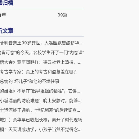
章归档
39篇
1年
新文章
英国菲利普亲王99岁辞世，大嘴幽默曾酿访华尴尬
物皆可卷”的今天，名校学生开了一门“内卷课”
《吐槽大会》亚军阎鹤祥：德云社老上热搜，但没人关心相声本身
考古学专家：真正的考古和盗墓差在哪？
总统的“坏儿子”和他的不堪往事
《我的姐姐》不是在“倡导姐姐的牺牲”，它讲的是“放下”
边境小城瑞丽的防疫难题：晚上安静时，能够清楚听到对面的枪声
苏伊士运河终于通航，“世纪堵塞”的后续调查和赔偿，谁来管？
城》：余华早已收起长枪，离开了时代现场
丘成桐：天天讲成功学，小孩子当然不觉得念书本身有价值