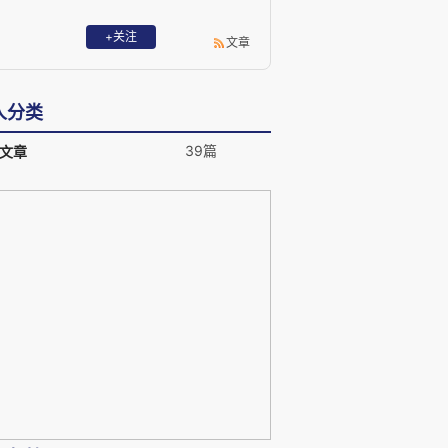
+关注
文章
人分类
39篇
文章