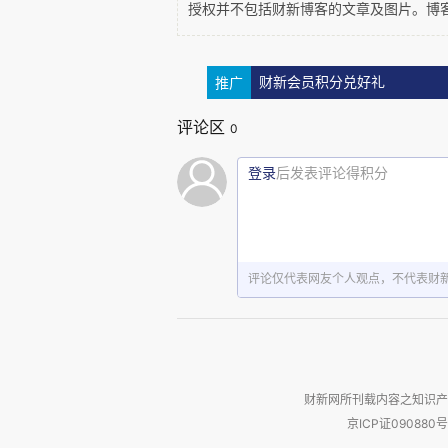
授权并不包括财新博客的文章及图片。博
推广
财新会员积分兑好礼
评论区
0
登录
后发表评论得积分
评论仅代表网友个人观点，不代表财
2012年，《中国文物报》关于“
以盗墓小说为焦点的屡次争论，
法律问题，更涉及到文艺作品与社
小说的负面影响，“盗墓派”在意
财新网所刊载内容之知识产
免互有偏见，孰对孰错，尚不宜
京ICP证090880号