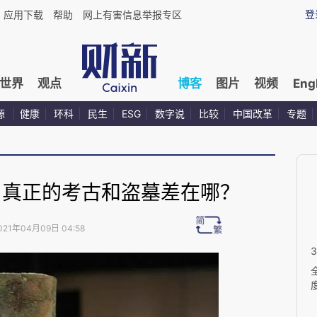
登
应用下载
帮助
网上有害信息举报专区
世界
观点
博客
图片
视频
Eng
源
健康
环科
民生
ESG
数字说
比较
中国改革
专题
：真正的考古和盗墓差在哪？
021年04月09日 04:58