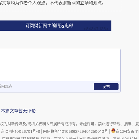
客文章均为作者个人观点，不代表财新网的立场和观点。
订阅财新网主编精选电邮
新网观点
考古与盗墓的微博大讨论”的整版报道
发布
其异议核心其实早已不仅限于考古与盗墓的伦理及
会现实的关系这一古老命题。“考古派”警惕的是
本篇文章暂无评论
的则是虚构无罪、创作自由，双方各有道理，也难
权为财新传媒及/或相关权利人专属所有或持有。未经许可，禁止进行转载、摘编、
轻易定论。比起各执一词的争吵，更重要的恐怕还
京ICP备10026701号-8
|
网信算备110105862729401250013号
|
京公网安备 11
广播电视节目制作经营许可证：京第01015号
|
出版物经营许可证：第直100013号