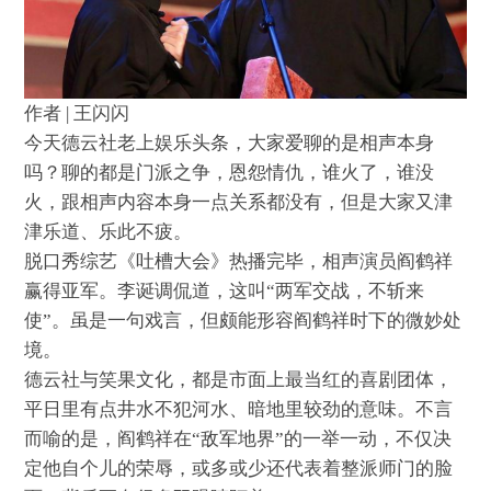
作者 | 王闪闪
今天德云社老上娱乐头条，大家爱聊的是相声本身
吗？聊的都是门派之争，恩怨情仇，谁火了，谁没
火，跟相声内容本身一点关系都没有，但是大家又津
津乐道、乐此不疲。
脱口秀综艺《吐槽大会》热播完毕，相声演员阎鹤祥
赢得亚军。李诞调侃道，这叫“两军交战，不斩来
使”。虽是一句戏言，但颇能形容阎鹤祥时下的微妙处
境。
德云社与笑果文化，都是市面上最当红的喜剧团体，
平日里有点井水不犯河水、暗地里较劲的意味。不言
而喻的是，阎鹤祥在“敌军地界”的一举一动，不仅决
定他自个儿的荣辱，或多或少还代表着整派师门的脸