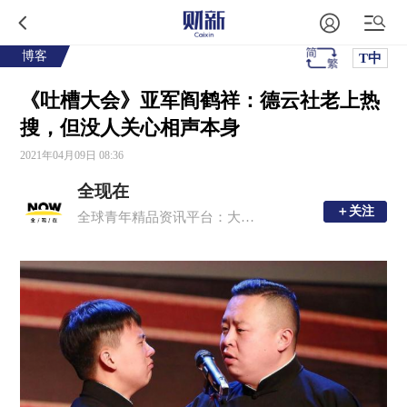
博客
T中
《吐槽大会》亚军阎鹤祥：德云社老上热
搜，但没人关心相声本身
2021年04月09日 08:36
全现在
＋关注
＋关注
全球青年精品资讯平台：大事，新知，深度，有趣