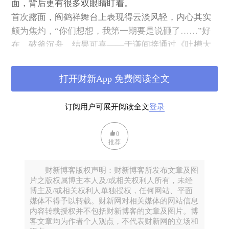
面，背后更有很多双眼睛盯着。
首次露面，阎鹤祥舞台上表现得云淡风轻，内心其实
颇为焦灼，“你们想想，我第一期要是说砸了……”好
在，破釜沉舟，结果可喜——于谦间接通过《吐槽大
会》总制片人谭晓虹，表扬阎鹤祥“小段说得不错”。
注意一下，谦大爷的用词“小段”，指的是短篇幅的相
打开财新App 免费阅读全文
声，可不是脱口秀。
《吐槽大会》播出间隙，北京茶馆里近四个小时的访
订阅用户可展开阅读全文
登录
问之中，阎鹤祥聊到相声百年历史之中经历过的种种
危机，以及脱口秀在中国本土化中遇到的文化差异难
0
题。一直令粉丝引以为傲的是，阎鹤祥算作德云社
推荐
里“文凭最高的人”、“博学担当”。阎鹤祥从小从艺的
阻碍之一就是“成绩太好”，毕业于北京工业大学通信
财新博客版权声明：财新博客所发布文章及图
片之版权属博主本人及/或相关权利人所有，未经
工程专业，曾是中国移动的网络工程师，26岁卡着年
博主及/或相关权利人单独授权，任何网站、平面
龄上限考入德云社。有网友评价，他的相声中关心时
媒体不得予以转载。财新网对相关媒体的网站信息
事、涉猎广泛，“知识分子的气质远远多于娱乐明星的
内容转载授权并不包括财新博客的文章及图片。博
客文章均为作者个人观点，不代表财新网的立场和
气质”。