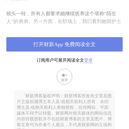
镜头一转，所有人都要求她继续抚养这个堪称“陌生
人”的弟弟。另一方面，在职场上，我们看到她因护士
身份受到的职业歧视。本来她大学想学的是医学，却
被父母强制改了志愿，才变成了护士。这也是她为什
打开财新App 免费阅读全文
么一直执着于去北京读研究生，如果由她抚养弟弟，
意味着她的梦想将再次成为泡影。
订阅用户可展开阅读全文
登录
0
推荐
财新博客版权声明：财新博客所发布文章及图
片之版权属博主本人及/或相关权利人所有，未经
博主及/或相关权利人单独授权，任何网站、平面
媒体不得予以转载。财新网对相关媒体的网站信息
内容转载授权并不包括财新博客的文章及图片。博
客文章均为作者个人观点，不代表财新网的立场和