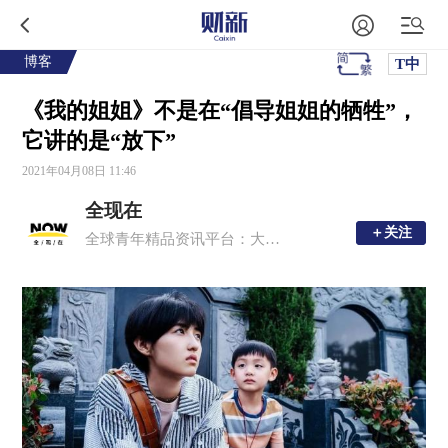
博客
T中
《我的姐姐》不是在“倡导姐姐的牺牲”，
它讲的是“放下”
2021年04月08日 11:46
全现在
＋关注
＋关注
全球青年精品资讯平台：大事，新知，深度，有趣