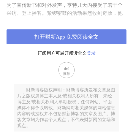
为了宣传新书和对外发声，亨特几天内接受了若干个
采访、登上播客。紧锣密鼓的活动果然收到奇效，他
的书随即登上亚马逊的畅销书榜。一些书评作者给予
了好评，认为亨特表现了生命脆弱和深沉的一面。
打开财新App 免费阅读全文
然而对于这本书的用意，有人还觉得，新书可能只是
为了竞选公职做一个狡猾的铺垫。
订阅用户可展开阅读全文
登录
0
推荐
财新博客版权声明：财新博客所发布文章及图
片之版权属博主本人及/或相关权利人所有，未经
博主及/或相关权利人单独授权，任何网站、平面
媒体不得予以转载。财新网对相关媒体的网站信息
内容转载授权并不包括财新博客的文章及图片。博
客文章均为作者个人观点，不代表财新网的立场和
观点。